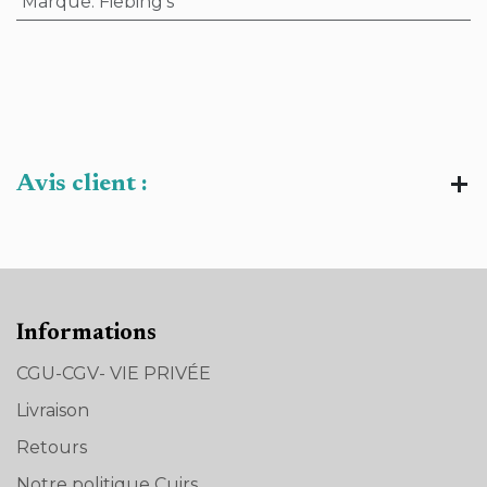
Marque
:
Fiebing's
Avis client :
Informations
CGU-CGV- VIE PRIVÉE
Livraison
Retours
Notre politique Cuirs