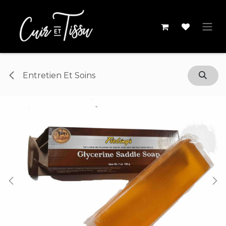
Se rendre au contenu
Entretien Et Soins