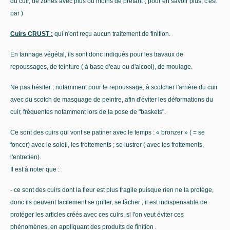
du cuir, de zones avec plus ou moins de prêtant ( pour en savoir plus, c'est
par )
Cuirs CRUST :
qui n'ont reçu aucun traitement de finition.
En tannage végétal, ils sont donc indiqués pour les travaux de
repoussages, de teinture ( à base d'eau ou d'alcool), de moulage.
Ne pas hésiter , notamment pour le repoussage, à scotcher l'arrière du cuir
avec du scotch de masquage de peintre, afin d'éviter les déformations du
cuir, fréquentes notamment lors de la pose de "baskets".
Ce sont des cuirs qui vont se patiner avec le temps : « bronzer » ( = se
foncer) avec le soleil, les frottements ; se lustrer ( avec les frottements,
l'entretien).
Il est à noter que :
- ce sont des cuirs dont la fleur est plus fragile puisque rien ne la protège,
donc ils peuvent facilement se griffer, se tâcher ; il est indispensable de
protéger les articles créés avec ces cuirs, si l'on veut éviter ces
phénomènes, en appliquant des produits de finition .