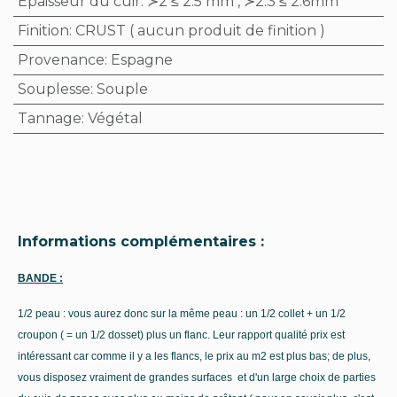
Epaisseur du cuir
:
≻2 ≤ 2.5 mm
,
≻2.3 ≤ 2.6mm
Finition
:
CRUST ( aucun produit de finition )
Provenance
:
Espagne
Souplesse
:
Souple
Tannage
:
Végétal
Informations complémentaires :
BANDE :
1/2 peau : vous aurez donc sur la même peau : un 1/2 collet + un 1/2
croupon ( = un 1/2 dosset) plus un flanc.
Leur rapport qualité prix est
intéressant car comme il y a les flancs, le prix au m2 est plus bas; de plus,
vous disposez vraiment de grandes surfaces et d'un large choix de parties