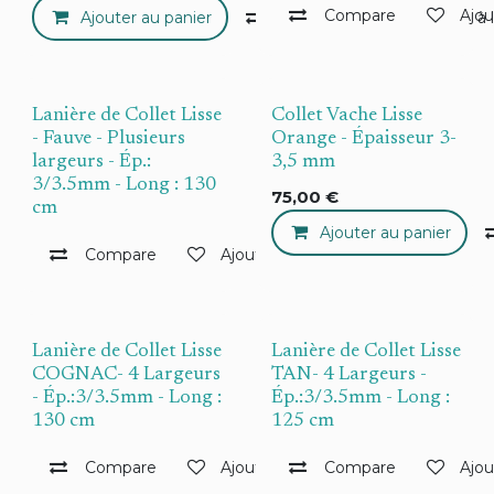
Compare
Ajou
Ajouter au panier
Compare
Ajouter à 
Lanière de Collet Lisse
Collet Vache Lisse
- Fauve - Plusieurs
Orange - Épaisseur 3-
largeurs - Ép.:
3,5 mm
3/3.5mm - Long : 130
75,00
€
cm
Ajouter au panier
Compare
Ajouter à la liste de souhaits
Lanière de Collet Lisse
Lanière de Collet Lisse
COGNAC- 4 Largeurs
TAN- 4 Largeurs -
- Ép.:3/3.5mm - Long :
Ép.:3/3.5mm - Long :
130 cm
125 cm
Compare
Ajouter à la liste de souhaits
Compare
Ajou