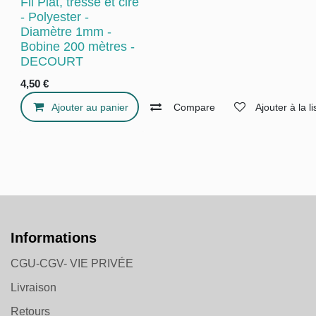
Fil Plat, tressé et ciré -
Polyester - Diamètre
1mm - Bobine 200
mètres - DECOURT
4,50
€
Ajouter au panier
Compare
Ajouter à 
Informations
CGU-CGV- VIE PRIVÉE
Livraison