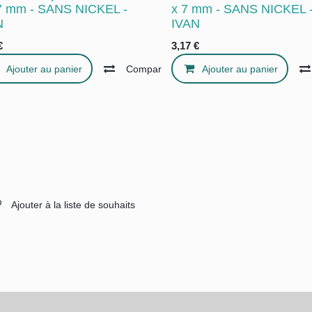
 7 mm - SANS NICKEL -
x 7 mm - SANS NICKEL 
N
IVAN
€
3,17
€
Ajouter au panier
Ajouter à la liste de souhaits
Compare
Ajouter au panier
Ajouter à la liste de sou
Ajouter à la liste de souhaits