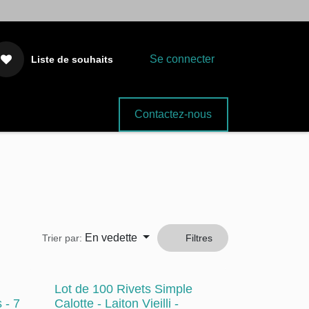
Se connecter
Liste de souhaits
Fournitures
Contactez-nous
En vedette
Trier par:
Filtres
Lot de 100 Rivets Simple
 - 7
Calotte - Laiton Vieilli -