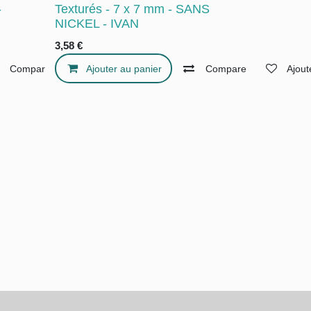
-
Texturés - 7 x 7 mm - SANS
NICKEL - IVAN
3,58
€
haits
Compare
Ajouter au panier
Ajouter à la liste de souhaits
Compare
Ajout