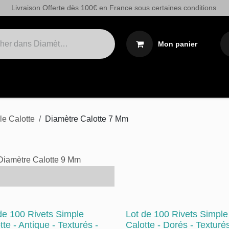
Livraison Offerte dès 100€ en France sous certaines conditions
Mon panier
Cuirs sur demande
Outils
Teintures/Colles/Soins
le Calotte
Diamètre Calotte 7 Mm
Diamètre Calotte 9 Mm
de 100 Rivets Simple
Lot de 100 Rivets Simple
tte - Antique - Texturés -
Calotte - Dorés - Texturés