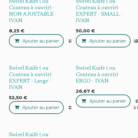
Swivel Knife ( ou
Swivel Knife ( ou
Couteau à ouvrir) -
Couteau à ouvrir)
NON AJUSTABLE -
EXPERT - SMALL -
IVAN
IVAN
8,25
€
50,00
€
Ajouter au panier
Compare
Ajouter au panier
Ajouter à 
Swivel Knife ( ou
Swivel Knife ( ou
Couteau à ouvrir)
Couteau à ouvrir)
EXPERT - Large -
ERGO - IVAN
IVAN
26,67
€
52,50
€
Ajouter au panier
Ajouter au panier
Compare
Ajouter à 
Swivel Knife ( ou