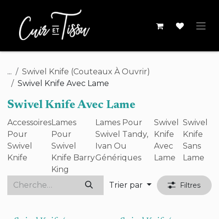
Se rendre au contenu
...
Swivel Knife (Couteaux À Ouvrir)
Swivel Knife Avec Lame
Swivel Knife Avec Lame
Accessoires
Lames
Lames Pour
Swivel
Swivel
Pour
Pour
Swivel Tandy,
Knife
Knife
Swivel
Swivel
Ivan Ou
Avec
Sans
Knife
Knife Barry
Génériques
Lame
Lame
King
Trier par
Filtres