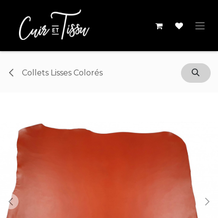
Se rendre au contenu
Collets Lisses Colorés