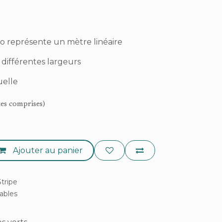
to représente un mètre linéaire
 différentes largeurs
uelle
xes comprises)
Ajouter au panier
tripe
rables