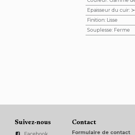
Couleur
:
Gamme des
Epaisseur du cuir
:
≻
Finition
:
Lisse
Souplesse
:
Ferme
Suivez-nous
Con​tact
Formulaire de contact
Facebook