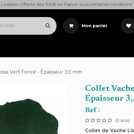
Livraison Offerte dès 100€ en France sous certaines conditions
Mon panier
Cuirs sur demande
Outils
Teintures/Colles/S
Lisse Vert Foncé - Épaisseur 3,5 mm
Collet Vache
Épaisseur 3
Ref :
(0 avis)
Collet de Vache Li