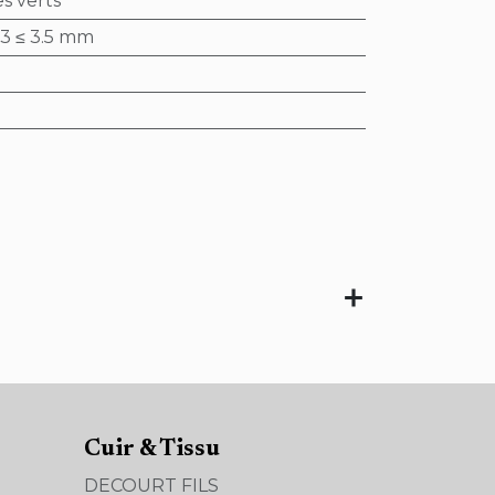
 verts
3 ≤ 3.5 mm
Cuir & Tissu
DECOURT FILS