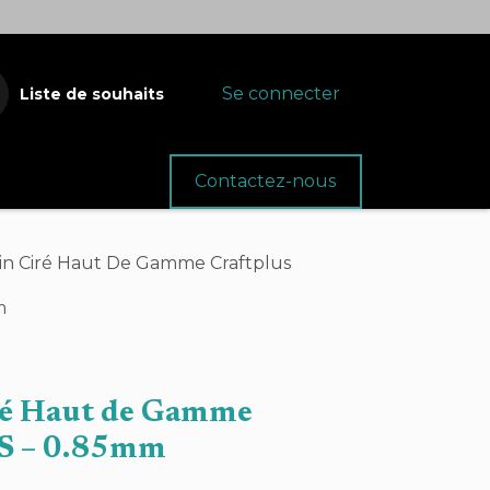
Se connecter
Liste de souhaits
oins
Fournitures
Contactez-nous
 Lin Ciré Haut De Gamme Craftplus
m
iré Haut de Gamme
 – 0.85mm