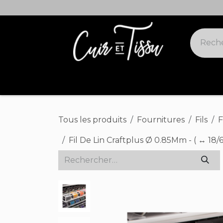
Se rendre au contenu
Cuirs suivis
Cuirs offres spéciales
Tous les produits
Fournitures
Fils
F
Fil De Lin Craftplus Ø 0.85Mm - ( ↔ 18/6