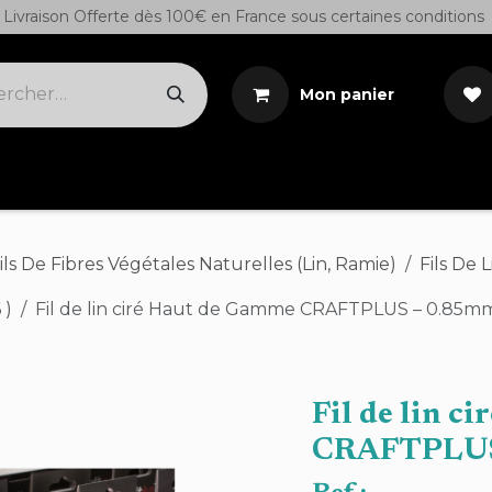
Livraison Offerte dès 100€ en France sous certaines conditions
Mon panier
Cuirs sur demande
Outils
Teintures/Colles/S
ils De Fibres Végétales Naturelles (Lin, Ramie)
Fils De
 )
Fil de lin ciré Haut de Gamme CRAFTPLUS – 0.85m
Fil de lin c
CRAFTPLUS