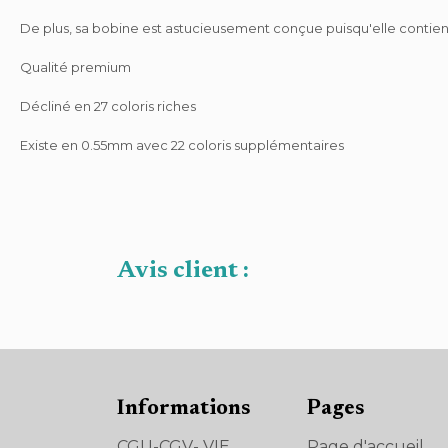
De plus, sa bobine est astucieusement conçue puisqu'elle contient 
Qualité premium
Décliné en 27 coloris riches
Existe en 0.55mm avec 22 coloris supplémentaires
Avis client :
Informations
Pages
CGU-CGV- VIE
Page d'accueil