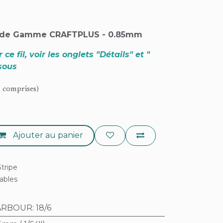
aut de Gamme CRAFTPLUS - 0.85mm
ce fil, voir les onglets "Détails" et "
sous
s comprises)
Ajouter au panier
tripe
rables
BARBOUR
:
18/6