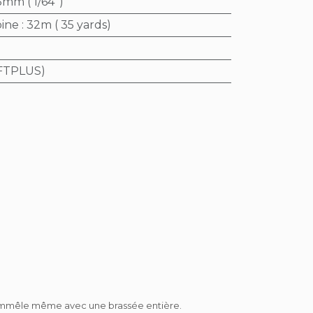
mm ( 1/64'')
bine
:
32m ( 35 yards)
FTPLUS)
ne s'emmêle même avec une brassée entière.