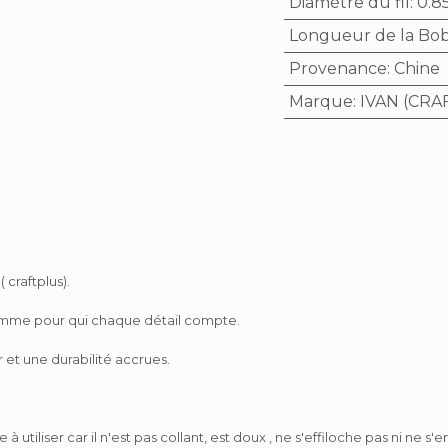
Diamètre du fil
:
0.85
Longueur de la Bo
Provenance
:
Chine
Marque
:
IVAN (CRA
 craftplus).
 Gamme pour qui chaque détail compte.
r et une durabilité accrues.
 à utiliser car il n'est pas collant, est doux , ne s'effiloche pas ni 