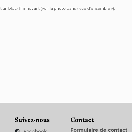
un bloc- fil innovant (voir la photo dans « vue d'ensemble »).
Suivez-nous
Con​tact
Formulaire de contact
Facebook