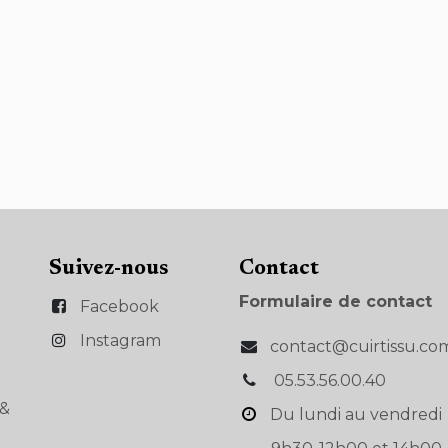
Suivez-nous
Con​tact
Formulaire de contact
Facebook
Instagram
contact@cuirtissu.co
05.53.56.00.40
s&
Du lundi au vendredi