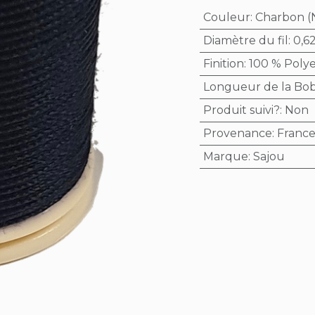
Couleur
:
Charbon (
Diamètre du fil
:
0,6
Finition
:
100 % Polye
Longueur de la Bo
Produit suivi?
:
Non
Provenance
:
Franc
Marque
:
Sajou