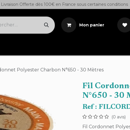
Livraison Offerte dès 100€ en France sous certaines conditions
Mon panier
Cuirs sur demande
Outils
Teintures/Colles/S
rdonnet Polyester Charbon N°650 - 30 Mètres
Fil Cordonn
N°650 - 30 
Ref :
FILCOR
(0 avis)
Fil Cordonnet Polye