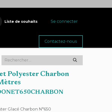
Se connecter
Liste de souhaits
oins
Fournitures
Contactez-nous
et Polyester Charbon
Mètres
DONET650CHARBON
ster Glacé Charbon N°650