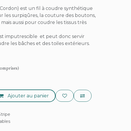
Cordon) est un fil à coudre synthétique
our les surpiqûres, la couture des boutons,
e mais aussi pour coudre les tissus très
 est imputrescible et peut donc servir
e les bâches et des toiles extérieurs.
comprises)
Ajouter au panier
tripe
rables