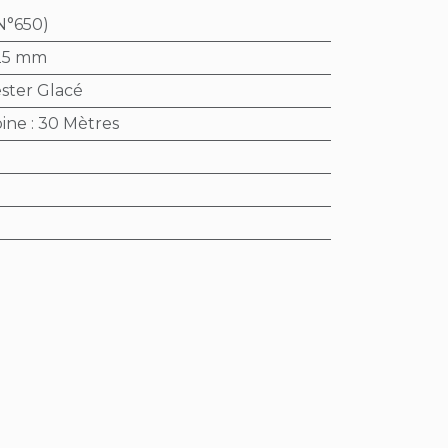
N°650)
25 mm
ster Glacé
bine
:
30 Mètres
e