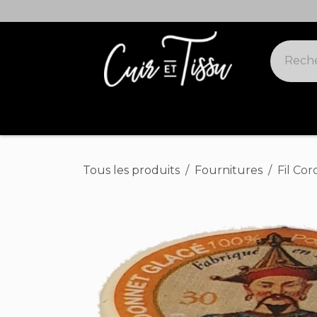
Se rendre au contenu
Cuirs suivis
Cuirs offres spéciales
Tous les produits
Fournitures
Fil Co