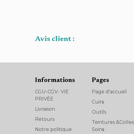
Avis client :
Informations
Pages
CGU-CGV- VIE
Page d'accueil
PRIVÉE
Cuir
s
Livraison
Outils
Retours
Teintures &Colle
Notre politique
Soin
s