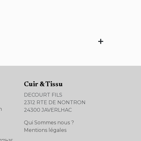
Cuir & Tissu
DECOURT FILS
2312 RTE DE NONTRON
m
24300 JAVERLHAC
Qui Sommes nous ?
Mentions légales