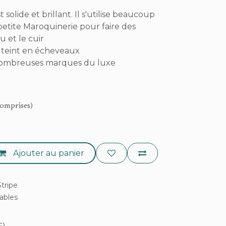
st solide et brillant. Il s'utilise beaucoup
etite Maroquinerie pour faire des
u et le cuir
st teint en écheveaux
e nombreuses marques du luxe
comprises)
Ajouter au panier
tripe
rables