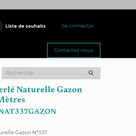
Se connecter
Liste de souhaits
oins
Fournitures
Contactez-nous
Perlé Naturelle Gazon
Mètres
ENAT337GAZON
aturelle Gazon N°337