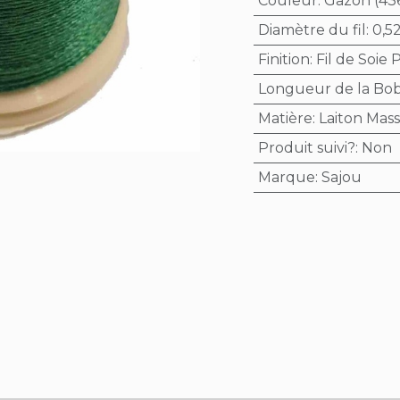
Couleur
:
Gazon (43
Diamètre du fil
:
0,5
Finition
:
Fil de Soie 
Longueur de la Bo
Matière
:
Laiton Mass
Produit suivi?
:
Non
Marque
:
Sajou