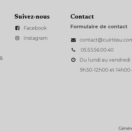
Suivez-nous
Con​tact
Formulaire de contact
Facebook
Instagram
contact@cuirtissu.co
05.53.56.00.40
s&
Du lundi au vendredi
9h30-12h00 et 14h00-
Génér