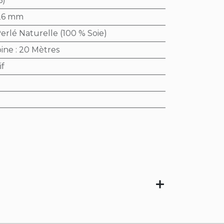
6)
26 mm
Perlé Naturelle (100 % Soie)
bine
:
20 Mètres
if