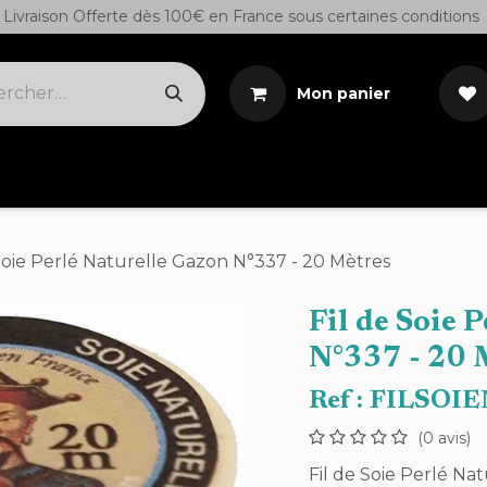
Livraison Offerte dès 100€ en France sous certaines conditions
Mon panier
Cuirs sur demande
Outils
Teintures/Colles/S
 Soie Perlé Naturelle Gazon N°337 - 20 Mètres
Fil de Soie 
N°337 - 20 
Ref :
FILSOI
(0 avis)
Fil de Soie Perlé N