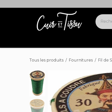
Se rendre au contenu
Cuirs suivis
Cuirs offres spéciales
Tous les produits
Fournitures
Fil de