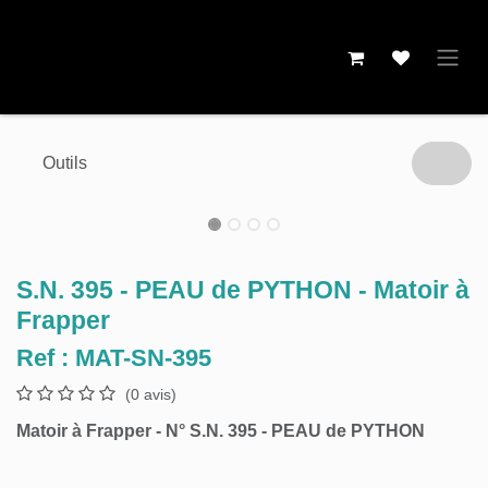
Se rendre au contenu
Outils
S.N. 395 - PEAU de PYTHON -
Matoir à Frapper
Ref :
MAT-SN-395
(0 avis)
Matoir à Frapper - N° S.N. 395 - PEAU de PYTHON