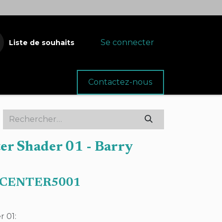
Se connecter
Liste de souhaits
oins
Fournitures
Contactez-nous
er Shader 01 - Barry
CENTER5001
r 01: