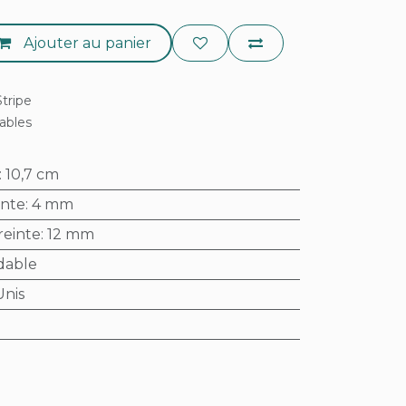
Ajouter au panier
tripe
rables
:
10,7 cm
inte
:
4 mm
reinte
:
12 mm
dable
Unis