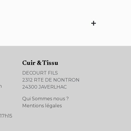
Cuir & Tissu
DECOURT FILS
2312 RTE DE NONTRON
m
24300 JAVERLHAC
Qui Sommes nous ?
Mentions légales
17h15