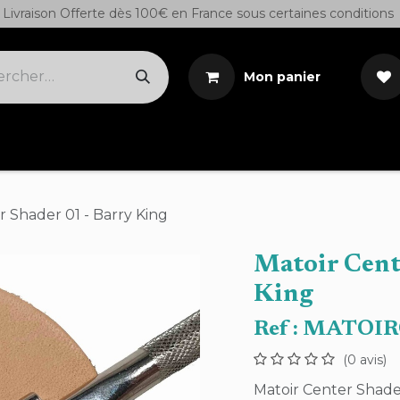
Livraison Offerte dès 100€ en France sous certaines conditions
Mon panier
Cuirs sur demande
Outils
Teintures/Colles/S
r Shader 01 - Barry King
Matoir Cent
King
Ref :
MATOIR
(0 avis)
Matoir Center Shade