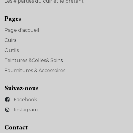
Les # parties du cuir et le prêtant
Pages
Page d'accueil
Cuir
s
Outils
Teintures &Colles& Soin
s
Fournitures & Accessoires
Suivez-nous
Facebook
Instagram
Con​tact