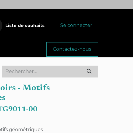
Se connecter
Liste de souhaits
oins
Fournitures
Contactez-nous
oirs - Motifs
es
G9011-00
otifs géométriques