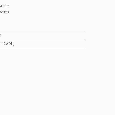
tripe
rables
n
AFTOOL)