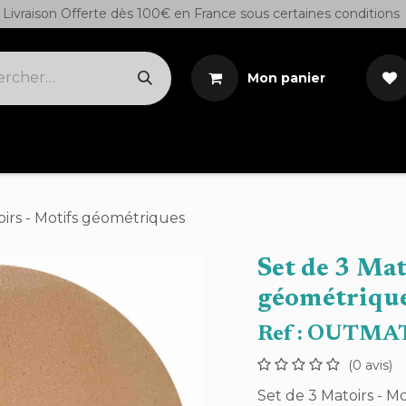
Livraison Offerte dès 100€ en France sous certaines conditions
Mon panier
Cuirs sur demande
Outils
Teintures/Colles/S
oirs - Motifs géométriques
Set de 3 Mat
géométriqu
Ref :
OUTMAT
(0 avis)
Set de 3 Matoirs - M