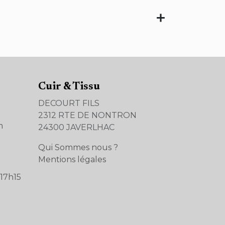
Cuir & Tissu
DECOURT FILS
2312 RTE DE NONTRON
m
24300 JAVERLHAC
Qui Sommes nous ?
Mentions légales
17h15