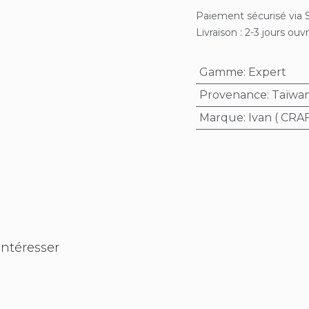
Paiement sécurisé via S
Livraison : 2-3 jours ouv
Gamme
:
Expert
Provenance
:
Taïwa
Marque
:
Ivan ( CR
intéresser