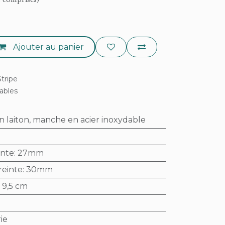
s comprises)
Ajouter au panier
tripe
rables
n laiton, manche en acier inoxydable
inte
:
27mm
reinte
:
30mm
:
9,5 cm
ie