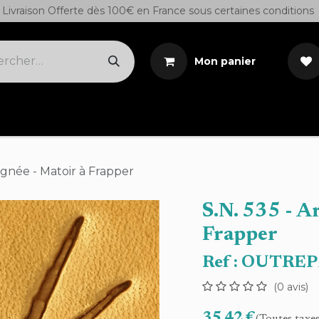
Livraison Offerte dès 100€ en France sous certaines conditions
Mon panier
Cuirs sur demande
Outils
Teintures/Colles/S
aignée - Matoir à Frapper
S.N. 535 - A
Frapper
Ref :
OUTREP
(0 avis)
35,42
€