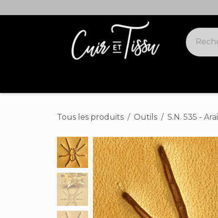
Se rendre au contenu
Cuirs suivis
Cuirs offres spéciales
Tous les produits
Outils
S.N. 535 - Ar