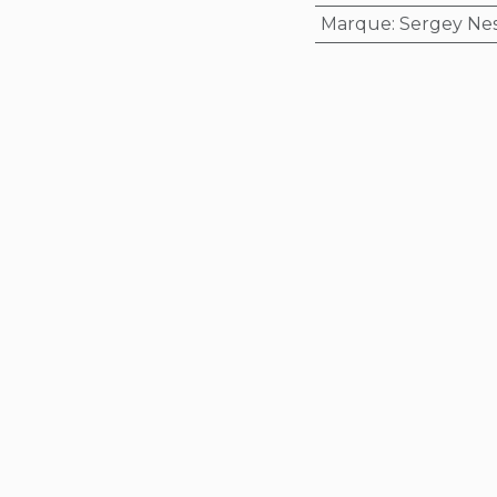
Marque
:
Sergey Ne
l'originalité, la finesse et la qualité de ses matoirs à f
es si vous respectez les mesures d'usage:
alablement humidifié
u rawhide, le tout sur un
marbre
(granit) suffisamment 
 entre votre cuir et le marbre afin que les détails puiss