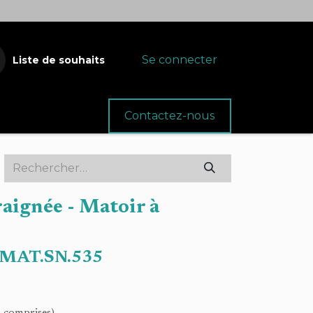
Se connecter
Liste de souhaits
oins
Fournitures
Contactez-nous
raignée - Matoir à
MAT.SN.535