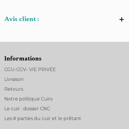
Avis client :
Informations
CGU-CGV- VIE PRIVÉE
Livraison
Retours
Notre politique Cuirs
Le cuir : dossier CNC
Les # parties du cuir et le prêtant