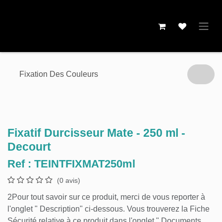
Se rendre au contenu
Fixation Des Couleurs
Fixatif Durcisseur Mate - 250 ml -
Decourt
Ref :
TEINTFIXMAT250ml
(0 avis)
2Pour tout savoir sur ce produit, merci de vous
reporter à l'onglet " Description" ci-dessous. Vous
trouverez la Fiche Sécurité relative à ce produit