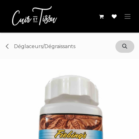
Se rendre au contenu
Déglaceurs/Dégraissants