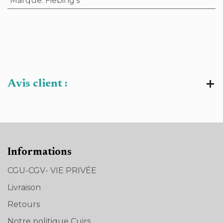
Marque
:
Fiebing's
Avis client :
Informations
CGU-CGV- VIE PRIVÉE
Livraison
Retours
Notre politique Cuirs