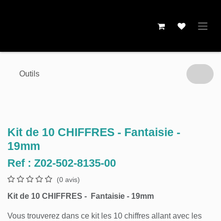
Se rendre au contenu
Outils
Kit de 10 CHIFFRES - Fantaisie -
19mm
Ref :
Z02-502-8135-00
(0 avis)
Kit de 10 CHIFFRES - Fantaisie - 19mm
Vous trouverez dans ce kit les 10 chiffres allant avec