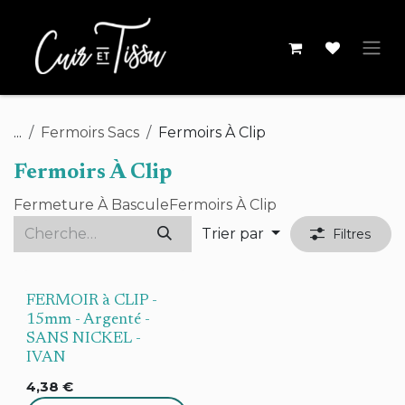
Se rendre au contenu
...
Fermoirs Sacs
Fermoirs À Clip
Fermoirs À Clip
Fermeture À Bascule
Fermoirs À Clip
Trier par
Filtres
FERMOIR à CLIP -
15mm - Argenté -
SANS NICKEL -
IVAN
4,38
€