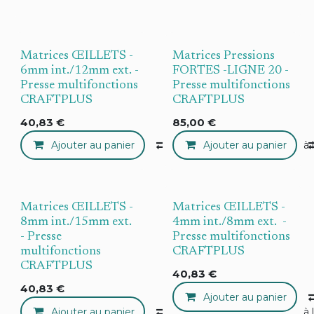
Matrices ŒILLETS -
Matrices Pressions
6mm int./12mm ext. -
FORTES -LIGNE 20 -
Presse multifonctions
Presse multifonctions
CRAFTPLUS
CRAFTPLUS
40,83
€
85,00
€
Ajouter au panier
Compare
Ajouter au panier
Ajouter à 
Matrices ŒILLETS -
Matrices ŒILLETS -
8mm int./15mm ext.
4mm int./8mm ext. -
- Presse
Presse multifonctions
multifonctions
CRAFTPLUS
CRAFTPLUS
40,83
€
40,83
€
Ajouter au panier
Ajouter au panier
Compare
Ajouter à 