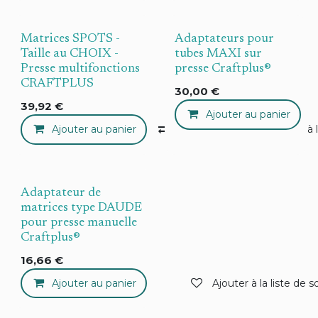
Matrices SPOTS -
Adaptateurs pour
Taille au CHOIX -
tubes MAXI sur
Presse multifonctions
presse Craftplus®
CRAFTPLUS
30,00
€
39,92
€
Ajouter au panier
Ajouter au panier
Compare
Ajouter à 
Adaptateur de
matrices type DAUDE
pour presse manuelle
Craftplus®
16,66
€
Ajouter au panier
Ajouter à la liste de s