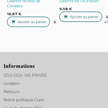
Lissette en bois de
Lissette en Os (Plioir)
Cormier
9,08
€
16,67
€
Ajouter au panier
Ajouter au panier
Compare
Ajouter à 
Informations
CGU-CGV- VIE PRIVÉE
Livraison
Retours
Notre politique Cuirs