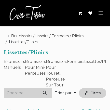
Se rendre au contenu
...
Brunissoirs / Lissoirs / Formoirs / Plioirs
Lissettes/Plioirs
Lissettes/Plioirs
Brunissoirs
Brunissoirs
Brunissoirs
Formoirs
Lissettes/Plioi
Manuels
Pour Mini-
Pour
Perceuses
Touret,
Perceuse
Sur Tour
Trier par
Filtres