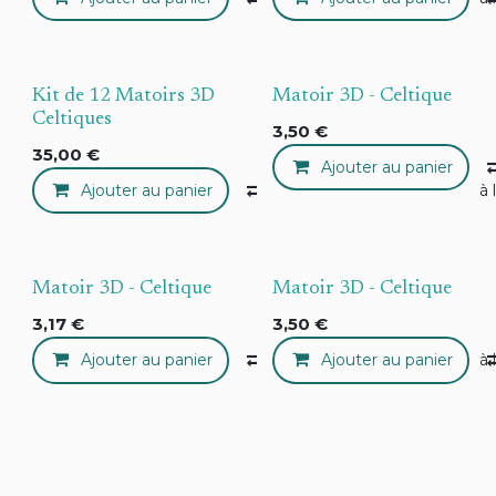
Kit de 12 Matoirs 3D
Matoir 3D - Celtique
Celtiques
3,50
€
35,00
€
Ajouter au panier
Ajouter au panier
Compare
Ajouter à 
Matoir 3D - Celtique
Matoir 3D - Celtique
3,17
€
3,50
€
Ajouter au panier
Compare
Ajouter au panier
Ajouter à 