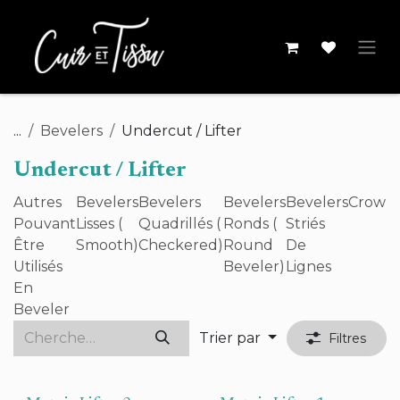
Se rendre au contenu
...
Bevelers
Undercut / Lifter
Undercut / Lifter
Autres
Bevelers
Bevelers
Bevelers
Bevelers
Crown
Pouvant
Lisses (
Quadrillés (
Ronds (
Striés
Être
Smooth)
Checkered)
Round
De
Utilisés
Beveler)
Lignes
En
Beveler
Trier par
Filtres